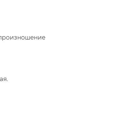
е произношение
ая.
!