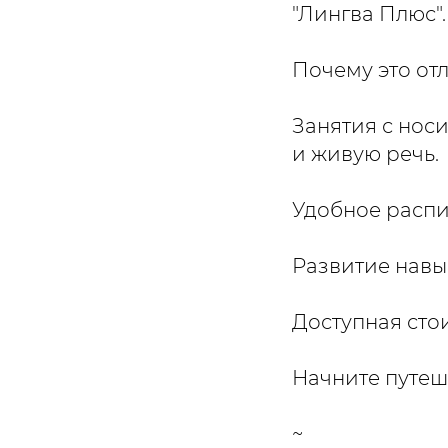
"Лингва Плюс".
Почему это от
Занятия с нос
и живую речь.
Удобное распис
Развитие навы
Доступная стои
Начните путеш
~